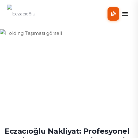
Mobil
Holding Taşıması
Holding Taşıması
Eczacıoğlu Nakliyat: Profesyonel