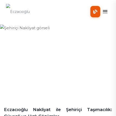
Mobil
Şehiriçi Nakliyat
Şehiriçi Nakliyat
Eczacıoğlu Nakliyat ile Şehiriçi Taşımacılık: