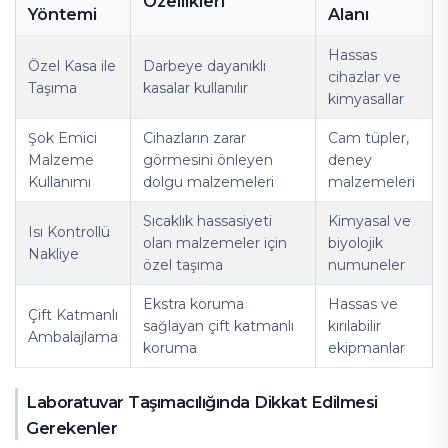
Özellikleri
Yöntemi
Alanı
Hassas
Özel Kasa ile
Darbeye dayanıklı
cihazlar ve
Taşıma
kasalar kullanılır
kimyasallar
Şok Emici
Cihazların zarar
Cam tüpler,
Malzeme
görmesini önleyen
deney
Kullanımı
dolgu malzemeleri
malzemeleri
Sıcaklık hassasiyeti
Kimyasal ve
Isı Kontrollü
olan malzemeler için
biyolojik
Nakliye
özel taşıma
numuneler
Ekstra koruma
Hassas ve
Çift Katmanlı
sağlayan çift katmanlı
kırılabilir
Ambalajlama
koruma
ekipmanlar
Laboratuvar Taşımacılığında Dikkat Edilmesi
Gerekenler